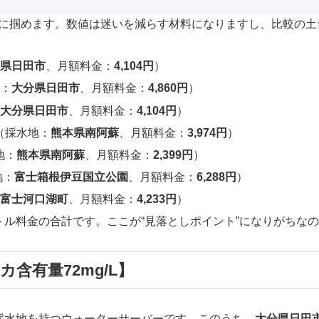
に掴めます。数値は迷いを減らす材料になりますし、比較の土
分県日田市
、月額料金：
4,104円
）
地：
大分県日田市
、月額料金：
4,860円
）
：
大分県日田市
、月額料金：
4,104円
）
（採水地：
熊本県南阿蘇
、月額料金：
3,974円
）
地：
熊本県南阿蘇
、月額料金：
2,399円
）
地：
富士箱根伊豆国立公園
、月額料金：
6,288円
）
県富士河口湖町
、月額料金：
4,233円
）
トル料金の合計です。ここが“見落としポイント”になりがちな
含有量72mg/L】
採水地を持つウォーターサーバーです。このうち、
大分県日田