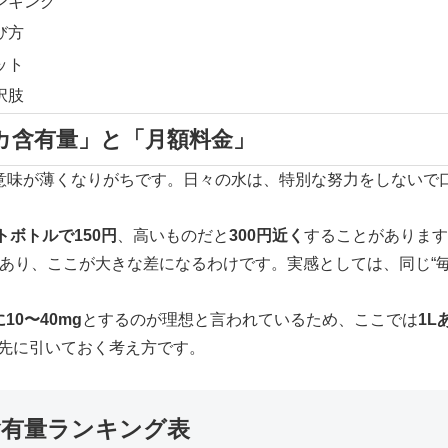
ンキング
び方
ット
択肢
カ含有量」と「月額料金」
ば意味が薄くなりがちです。日々の水は、特別な努力をしないで
ットボトルで150円
、高いものだと
300円近く
することがあります
あり、ここが大きな差になるわけです。実感としては、同じ“毎
に10〜40mg
とするのが理想と言われているため、ここでは
1L
先に引いておく考え方です。
含有量ランキング表