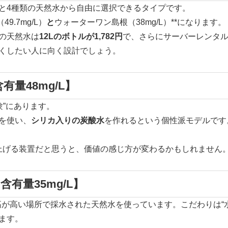
と4種類の天然水から自由に選択できるタイプです。
.7mg/L）
と
ウォーターワン島根（38mg/L）**になります。
の天然水は
12Lのボトルが1,782円
で、さらにサーバーレンタル
くしたい人に向く設計でしょう。
含有量48mg/L】
体験”にあります。
を使い、
シリカ入りの炭酸水
を作れるという個性派モデルです
上げる装置だと思うと、価値の感じ方が変わるかもしれません
有量35mg/L】
高が高い場所で採水された天然水を使っています。こだわりは“
ます。