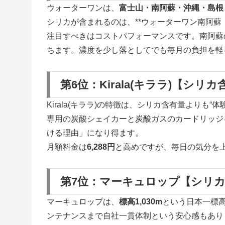
ウォーターワンは、
富士山・南阿蘇・沖縄・島根
シリカが含まれるのは、**ウォーターワン南阿蘇（49
注目すべきはコストパフォーマンスです。南阿蘇
ちます。濃度を少し落としてでも毎月の負担を軽
第6位：Kirala(キララ)【シリカ
Kirala(キララ)の特徴は、シリカ含有量よりも“
専用の炭酸シェイカーと炭酸ガスのカードリッジ
ける理由」になり得ます。
月額料金は
6,288円
と高めですが、毎日の気分を
第7位：マーキュロップ【シリカ含
マーキュロップは、
標高1,030m
という日本一標
ンテナンスまで自社一貫体制という安心感もあり