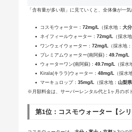
「含有量が多い順」に見ていくと、全体像が一気
コスモウォーター：
72mg/L
（採水地：
大
ネイフィールウォーター：
72mg/L
（採水
ワンウェイウォーター：
72mg/L
（採水地
プレミアムウォーター(南阿蘇)：
49.7mg/L
ウォーターワン(南阿蘇)：
49.7mg/L
（採水
Kirala(キララ)ウォーター：
48mg/L
（採水
マーキュロップ：
35mg/L
（採水地：
山梨
※月額料金は、サーバーレンタル代と1ヶ月のボ
第1位：コスモウォーター【シリカ
コスモウォーターは、
大分・富士・京都
と3つの