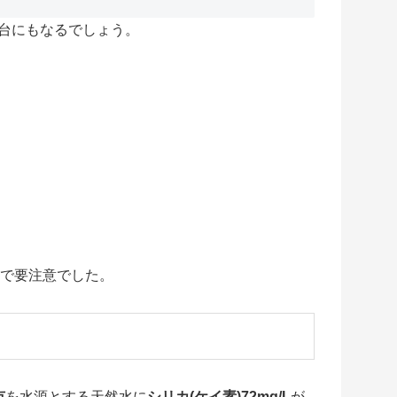
台にもなるでしょう。
ので要注意でした。
市
を水源とする天然水に
シリカ(ケイ素)72mg/L
が